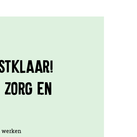
mstklaar!
 zorg en
te werken