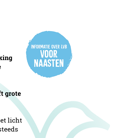
king
e
t grote
et licht
steeds