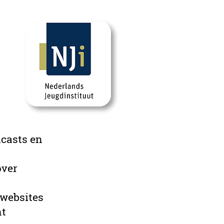
dcasts en
over
 websites
nt