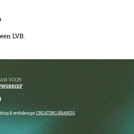
n
een LVB.
AAN VOOR
UWSBRIEF
nding & webdesign
CREATING BRANDS