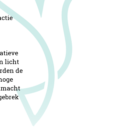
actie
atieve
n licht
orden de
 hoge
onmacht
 gebrek