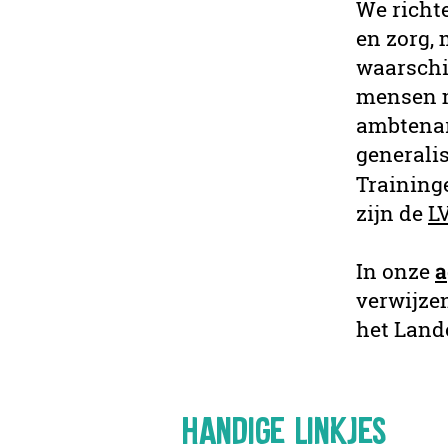
We richte
en zorg,
waarschi
mensen m
ambtenar
generalis
Training
zijn de
L
In onze
a
verwijzen
het Land
Handige linkjes