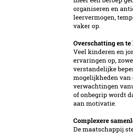
meer een beroep ged
organiseren en anti
leervermogen, tempo
vaker op.
Overschatting en te
Veel kinderen en jo
ervaringen op, zowel
verstandelijke bepe
mogelijkheden van d
verwachtingen vanu
of onbegrip wordt d
aan motivatie.
Complexere samenl
De maatschappij ste