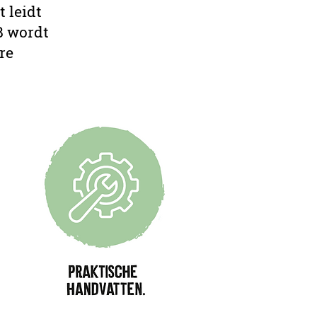
 leidt
B wordt
re