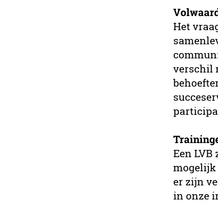
Volwaard
Het vraa
samenlev
communic
verschil
behoefte
succeser
participa
Training
Een LVB z
mogelijk
er zijn 
in onze 