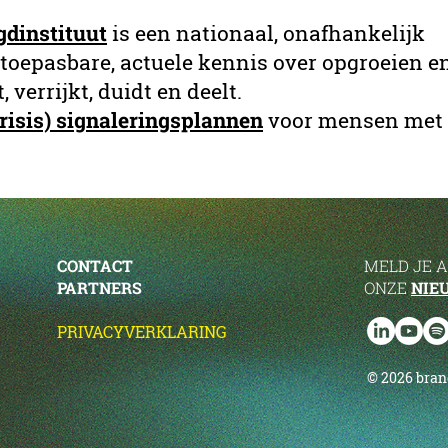
gdinstituut
is een nationaal, onafhankelijk
toepasbare, actuele kennis over opgroeien e
verrijkt, duidt en deelt.
crisis) signaleringsplannen
voor mensen met 
CONTACT
MELD JE 
PARTNERS
ONZE
NIE
PRIVACYVERKLARING
© 2026 bra