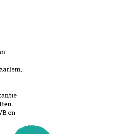
an
aarlem,
tantie
tten.
VB en