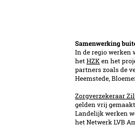
Samenwerking buite
In de regio werken
het
HZK
en het proj
partners zoals de v
Heemstede, Bloemen
Zorgverzekeraar Zi
gelden vrij gemaak
Landelijk werken w
het Netwerk LVB A