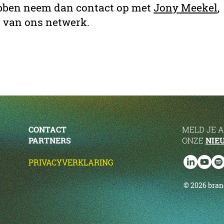
bben neem dan contact op met
Jony Meekel
,
r van ons netwerk.
CONTACT
MELD JE 
PARTNERS
ONZE
NIE
PRIVACYVERKLARING
© 2026 bra