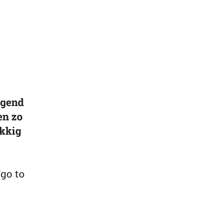
jgend
en zo
ukkig
go to