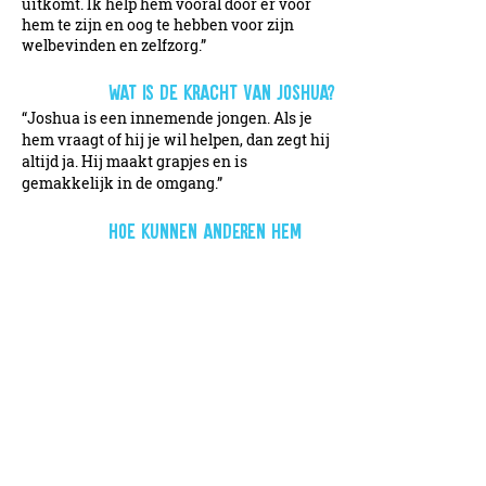
uitkomt. Ik help hem vooral door er voor
hem te zijn en oog te hebben voor zijn
welbevinden en zelfzorg.”
Wat is de kracht van Joshua?
“Joshua is een innemende jongen. Als je
hem vraagt of hij je wil helpen, dan zegt hij
altijd ja. Hij maakt grapjes en is
gemakkelijk in de omgang.”
Hoe kunnen anderen hEM
helpen?
“Het is belangrijk dat het netwerk van
Joshua weet dat hij weinig zelfinzicht
heeft. Dat wanneer hij zegt dat het wel
goed gaat, er misschien ook dingen zijn die
niet goed gaan. Mensen die Joshua goed
kennen zijn belangrijk om hem in
beweging te houden. Ik betrek hem
daarom vaak bij situaties met anderen,
zodat ze hem beter leren kennen en hem
een steuntje in de rug geven, als dat nodig